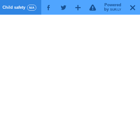
Powered
!
T
Child safety
F
G
X
N/A
by
SUR.LY