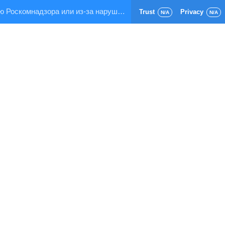
Страница заблокирована по требованию Роскомнадзора или из-за нарушения правил хостинга!
Trust
Privacy
N/A
N/A