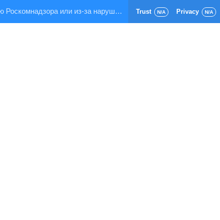
Страница заблокирована по требованию Роскомнадзора или из-за нарушения правил хостинга!
Trust
Privacy
N/A
N/A