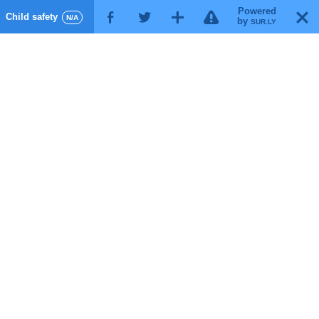
Powered
!
T
Child safety
F
G
X
N/A
by
SUR.LY