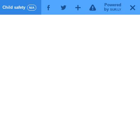
Powered
!
T
Child safety
F
G
X
N/A
by
SUR.LY