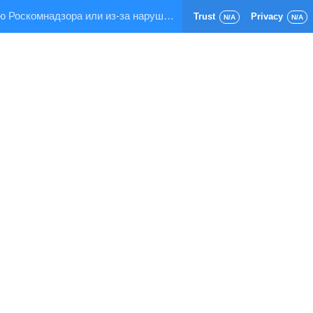
Страница заблокирована по требованию Роскомнадзора или из-за нарушения правил хостинга!
Trust
Privacy
N/A
N/A