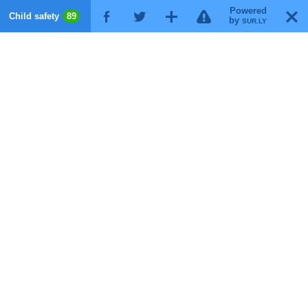
Powered
!
T
Child safety
89
F
G
X
by
SUR.LY