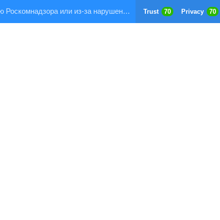
Страница заблокирована по требованию Роскомнадзора или из-за нарушения правил хостинга!
Trust
70
Privacy
70