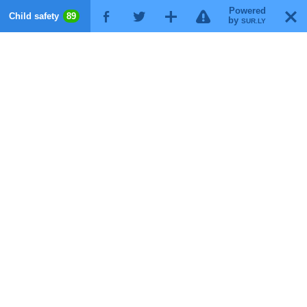
Powered
!
T
Child safety
89
F
G
X
by
SUR.LY