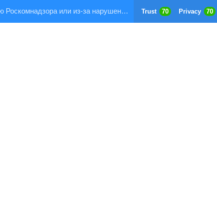
Страница заблокирована по требованию Роскомнадзора или из-за нарушения правил хостинга!
Trust
70
Privacy
70