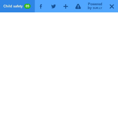
Powered
!
T
Child safety
89
F
G
X
by
SUR.LY