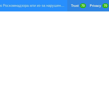
Страница заблокирована по требованию Роскомнадзора или из-за нарушения правил хостинга!
Trust
70
Privacy
70