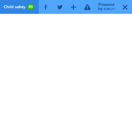
Powered
!
T
Child safety
89
F
G
X
by
SUR.LY