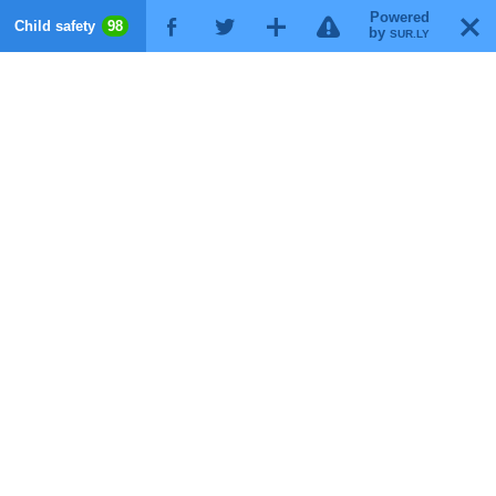
Powered
!
T
Child safety
98
F
G
X
by
SUR.LY