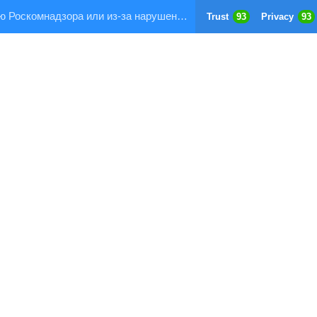
Страница заблокирована по требованию Роскомнадзора или из-за нарушения правил хостинга!
Trust
93
Privacy
93