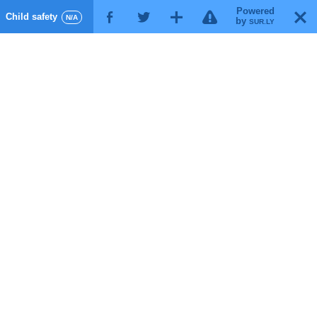
Powered
!
T
Child safety
F
G
X
N/A
by
SUR.LY