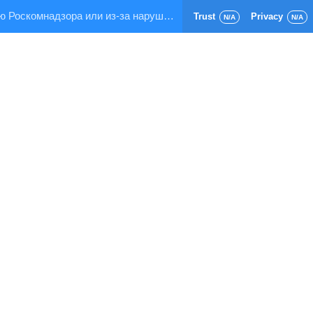
Страница заблокирована по требованию Роскомнадзора или из-за нарушения правил хостинга!
Trust
Privacy
N/A
N/A