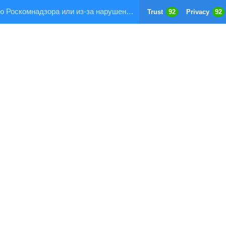
Страница заблокирована по требованию Роскомнадзора или из-за нарушения правил хостинга!
Trust
92
Privacy
92