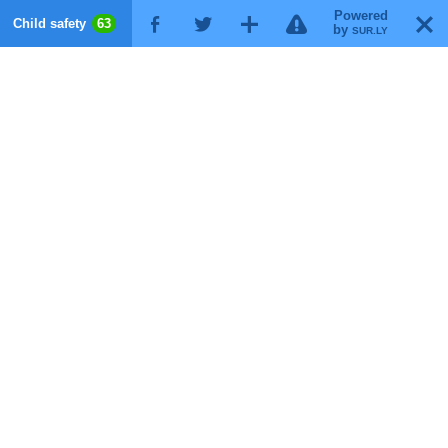
Powered
!
T
Child safety
63
F
G
X
by
SUR.LY