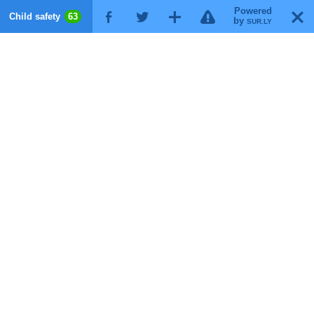
Powered
!
T
Child safety
63
F
G
X
by
SUR.LY