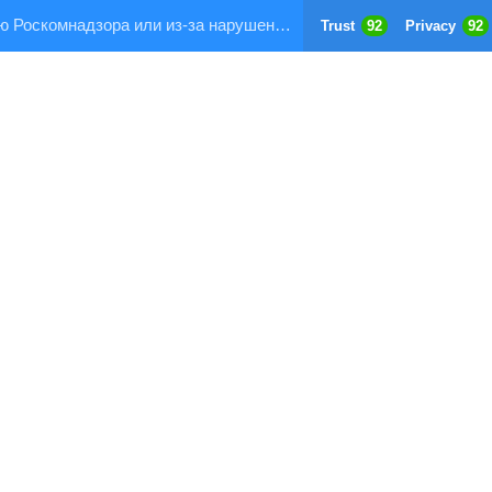
Страница заблокирована по требованию Роскомнадзора или из-за нарушения правил хостинга!
Trust
92
Privacy
92