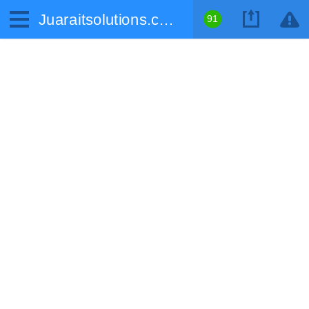
Juaraitsolutions.com
91