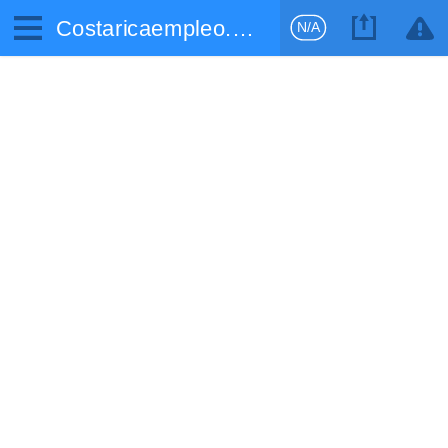
Costaricaempleo.com
N/A