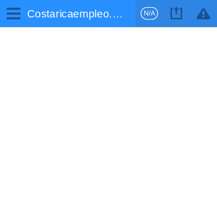
Costaricaempleo.com
N/A