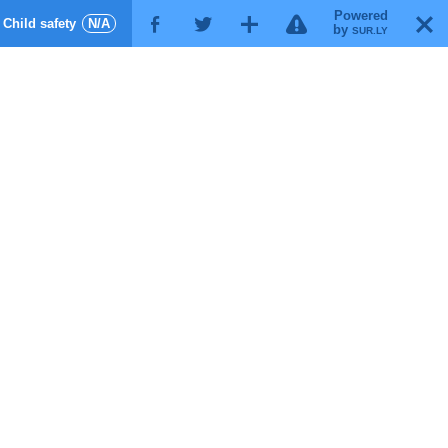
Powered
!
T
Child safety
N/A
F
G
X
by
SUR.LY