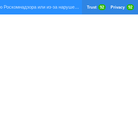
Страница заблокирована по требованию Роскомнадзора или из-за нарушения правил хостинга!
Trust
92
Privacy
92