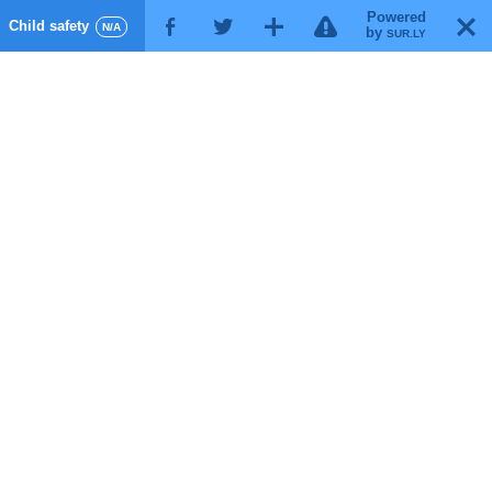
Powered
!
T
Child safety
F
G
X
N/A
by
SUR.LY