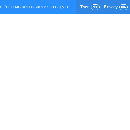
Страница заблокирована по требованию Роскомнадзора или из-за нарушения правил хостинга!
Trust
Privacy
N/A
N/A