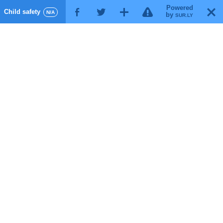
Powered
!
T
Child safety
F
G
X
N/A
by
SUR.LY