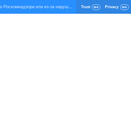
Страница заблокирована по требованию Роскомнадзора или из-за нарушения правил хостинга!
Trust
Privacy
N/A
N/A