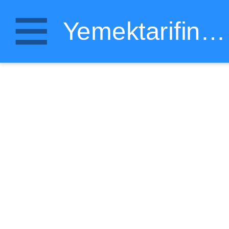
Yemektarifine.com