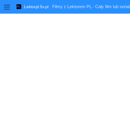
M
Lektorpl.5v.pl