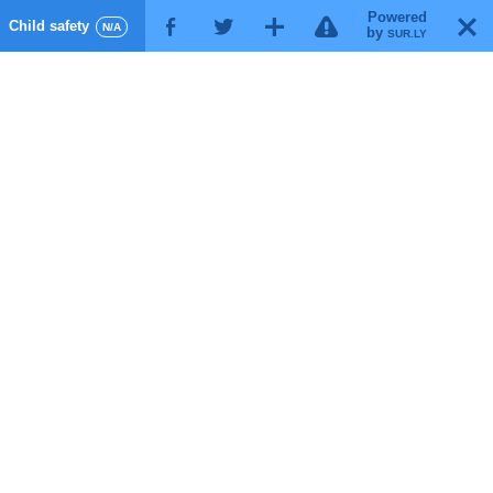
Powered
!
T
Child safety
F
G
X
N/A
by
SUR.LY