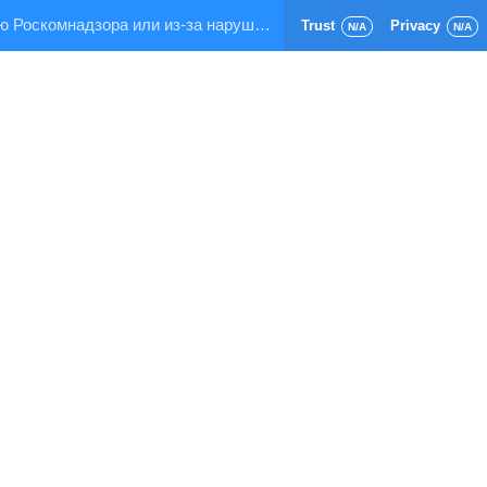
Страница заблокирована по требованию Роскомнадзора или из-за нарушения правил хостинга!
Trust
Privacy
N/A
N/A