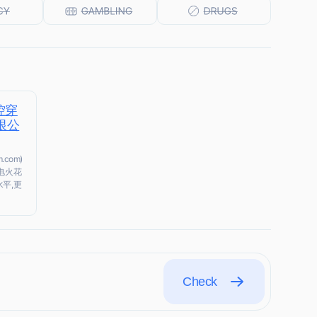
控穿
限公
com)
电火花
平,更
Check