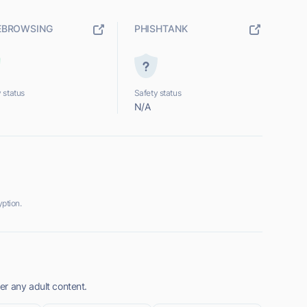
EBROWSING
PHISHTANK
 status
Safety status
N/A
ption.
r any adult content.