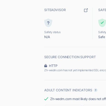
SITEADVISOR
SAF
Safety status
Safety
N/A
Safe
SECURE CONNECTION SUPPORT
HTTP
Zh-wedm.com has not yet implemented SSL encry
ADULT CONTENT INDICATORS
Zh-wedm.com most likely does not offe