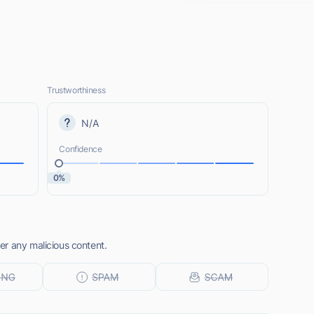
Trustworthiness
N/A
Confidence
0%
r any malicious content.