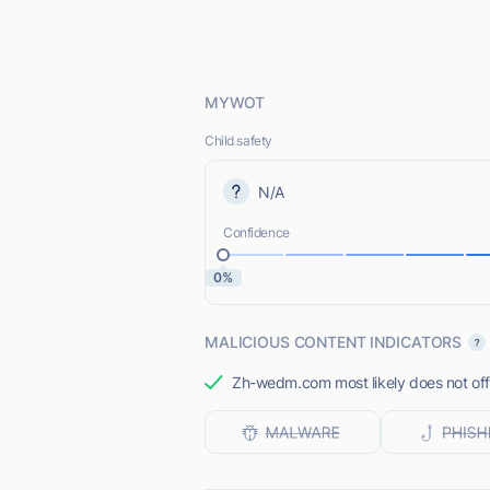
MYWOT
Child safety
N/A
Confidence
0%
MALICIOUS CONTENT INDICATORS
Zh-wedm.com most likely does not offe