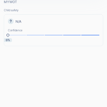
MYWOT
Child safety
N/A
Confidence
0%