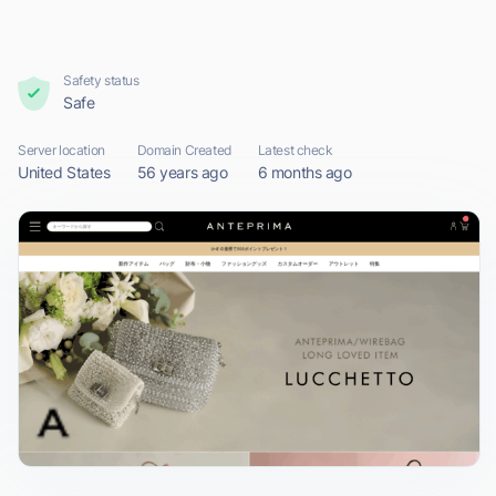
Safety status
Safe
Server location
Domain Created
Latest check
United States
56 years ago
6 months ago