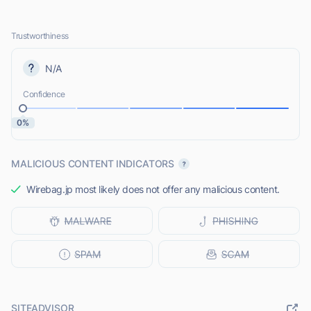
Trustworthiness
N/A
Confidence
0%
MALICIOUS CONTENT INDICATORS
Wirebag.jp most likely does not offer any malicious content.
SITEADVISOR