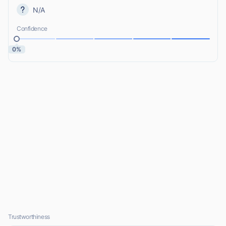
N/A
Confidence
0%
Trustworthiness