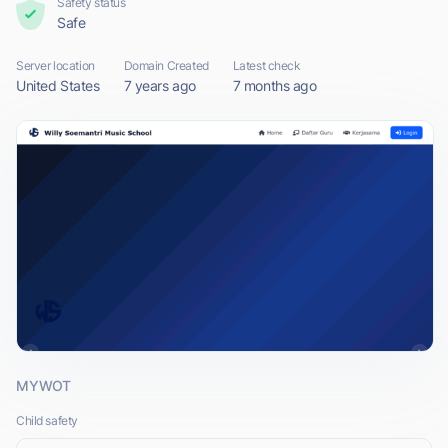
Safety status
Safe
Server location
Domain Created
Latest check
United States
7 years ago
7 months ago
MYWOT
Child safety