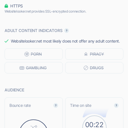
HTTPS
Websitelooker.net provides SSL-encrypted connection.
ADULT CONTENT INDICATORS
Websitelooker.net most likely does not offer any adult content.
AUDIENCE
Bounce rate
Time on site
00:22