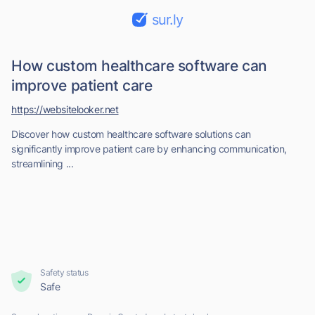
sur.ly
How custom healthcare software can
improve patient care
https://websitelooker.net
Discover how custom healthcare software solutions can
significantly improve patient care by enhancing communication,
streamlining ...
Safety status
Safe