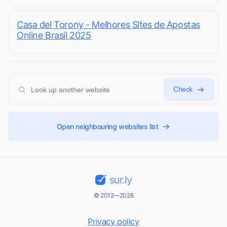
Casa del Torony - Melhores Sites de Apostas
Online Brasil 2025
Check
Open neighbouring websites list
sur.ly
© 2012—2026
Privacy policy