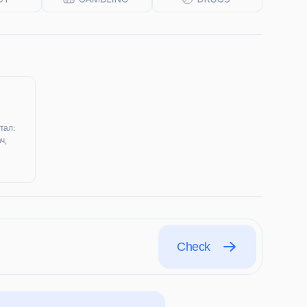
тал:
ч,
Check