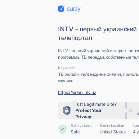
sur.ly
INTV - первый украинский
телепортал
INTV - первый украинский интернет-теле
программы ТВ передач, собственные теле
Keywords:
ТВ онлайн, телевидение онлайн, приколы 
украина
https://video.intv.ua
Is It Legitimate Site?
Protect Your
S
Privacy
Safety status
Server location
Lat
Safe
United States
4 