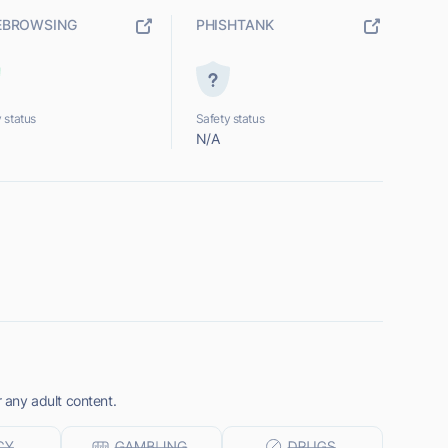
EBROWSING
PHISHTANK
 status
Safety status
N/A
r any adult content.