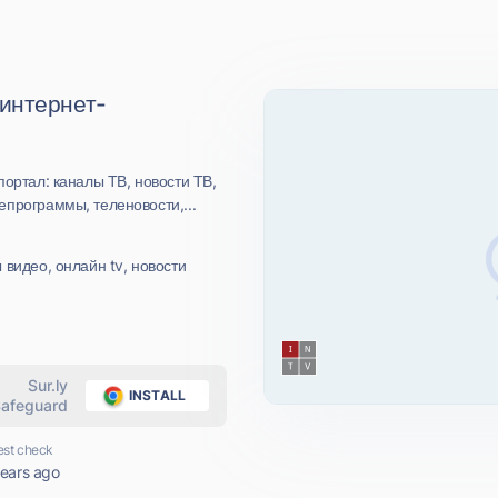
 интернет-
портал: каналы ТВ, новости ТВ,
программы, теленовости,...
видео, онлайн tv, новости
Sur.ly
INSTALL
afeguard
est check
years ago