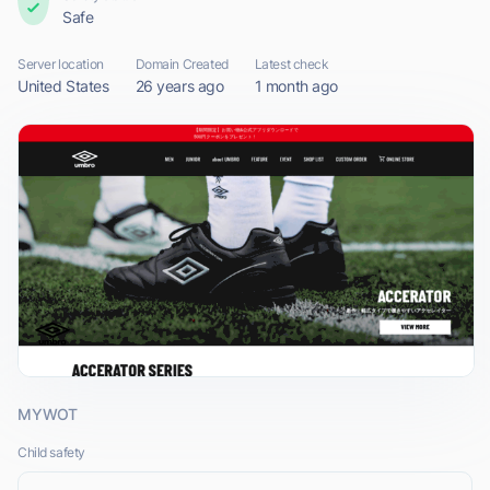
Safe
Server location
Domain Created
Latest check
United States
26 years ago
1 month ago
MYWOT
Child safety