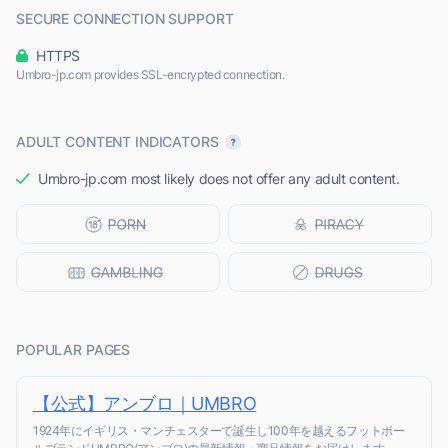
SECURE CONNECTION SUPPORT
HTTPS
Umbro-jp.com provides SSL-encrypted connection.
ADULT CONTENT INDICATORS
Umbro-jp.com most likely does not offer any adult content.
POPULAR PAGES
【公式】アンブロ｜UMBRO
1924年にイギリス・マンチェスターで誕生し100年を越えるフットボー