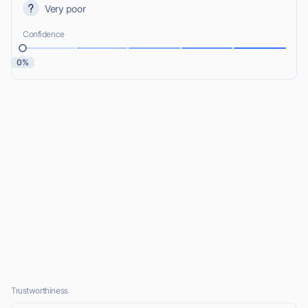
Very poor
Confidence
0%
Trustworthiness