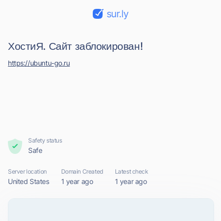
sur.ly
ХостиЯ. Сайт заблокирован!
https://ubuntu-go.ru
Safety status
Safe
Server location
Domain Created
Latest check
United States
1 year ago
1 year ago