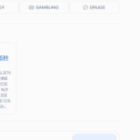
76种
.其76
 挪威
尔巴尼
 匈牙
马尼亚
语 日语
...