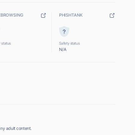
EBROWSING
PHISHTANK
 status
Safety status
N/A
ny adult content.