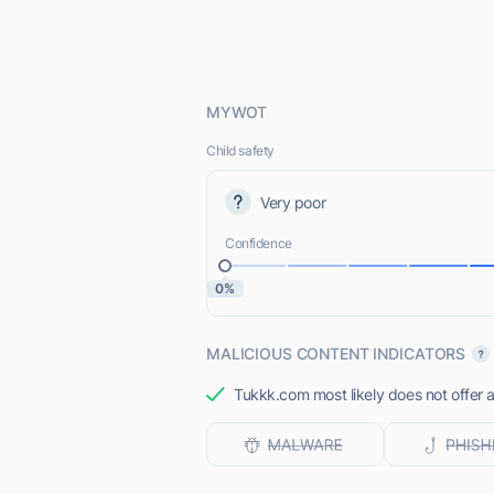
MYWOT
Child safety
Very poor
Confidence
0%
MALICIOUS CONTENT INDICATORS
Tukkk.com most likely does not offer a