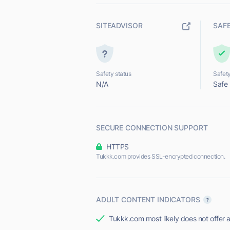
SITEADVISOR
SAF
Safety status
Safety
N/A
Safe
SECURE CONNECTION SUPPORT
HTTPS
Tukkk.com provides SSL-encrypted connection.
ADULT CONTENT INDICATORS
Tukkk.com most likely does not offer a