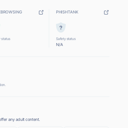
EBROWSING
PHISHTANK
 status
Safety status
N/A
ion.
offer any adult content.