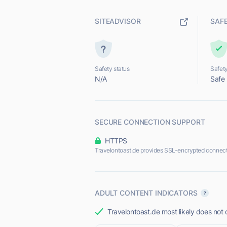
SITEADVISOR
SAF
Safety status
Safety
N/A
Safe
SECURE CONNECTION SUPPORT
HTTPS
Travelontoast.de provides SSL-encrypted connect
ADULT CONTENT INDICATORS
Travelontoast.de most likely does not 