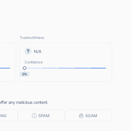
Trustworthiness
N/A
Confidence
0%
offer any malicious content.