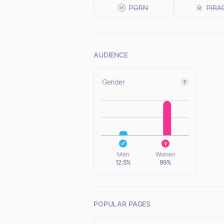
AUDIENCE
Gender
L
L
Men
Women
12.5%
99%
POPULAR PAGES