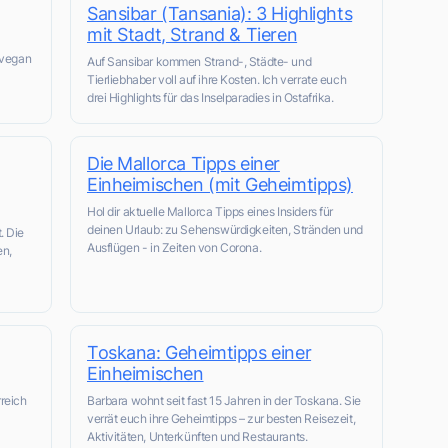
Sansibar (Tansania): 3 Highlights
mit Stadt, Strand & Tieren
 vegan
Auf Sansibar kommen Strand-, Städte- und
Tierliebhaber voll auf ihre Kosten. Ich verrate euch
drei Highlights für das Inselparadies in Ostafrika.
Die Mallorca Tipps einer
Einheimischen (mit Geheimtipps)
Hol dir aktuelle Mallorca Tipps eines Insiders für
deinen Urlaub: zu Sehenswürdigkeiten, Stränden und
. Die
Ausflügen - in Zeiten von Corona.
en,
Toskana: Geheimtipps einer
Einheimischen
rreich
Barbara wohnt seit fast 15 Jahren in der Toskana. Sie
verrät euch ihre Geheimtipps – zur besten Reisezeit,
Aktivitäten, Unterkünften und Restaurants.