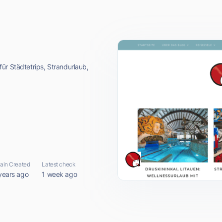
ür Städtetrips, Strandurlaub,
in Created
Latest check
years ago
1 week ago