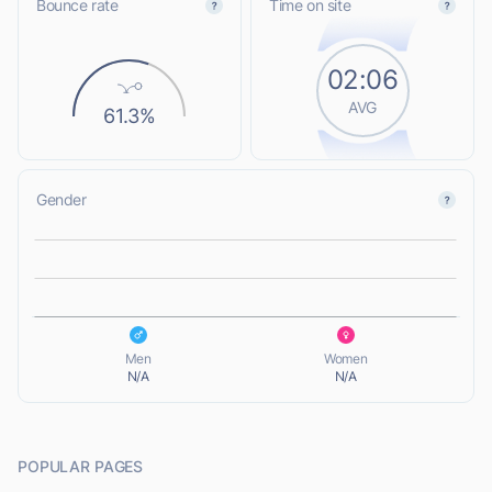
Bounce rate
Time on site
02:06
AVG
61.3%
Gender
L
L
Men
Women
N/A
N/A
POPULAR PAGES