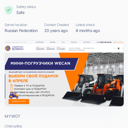
Safety status
Safe
Server location
Domain Created
Latest check
Russian Federation
20 years ago
8 months ago
MYWOT
Child safety