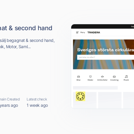
gnat & second hand
 sälj begagnat & second hand,
ik, Motor, Saml...
ain Created
Latest check
 years ago
1 week ago