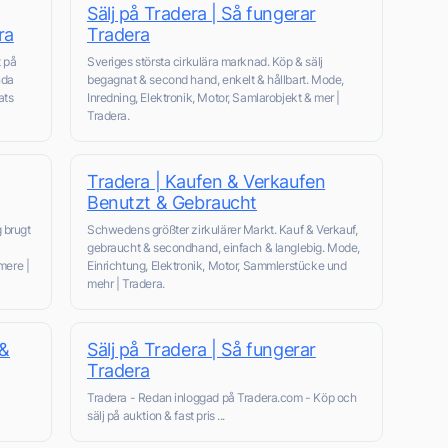
Sälj på Tradera | Så fungerar
ra
Tradera
t på
Sveriges största cirkulära marknad. Köp & sälj
nda
begagnat & second hand, enkelt & hållbart. Mode,
ats
Inredning, Elektronik, Motor, Samlarobjekt & mer |
Tradera.
Tradera | Kaufen & Verkaufen
Benutzt & Gebraucht
 brugt
Schwedens größter zirkulärer Markt. Kauf & Verkauf,
gebraucht & secondhand, einfach & langlebig. Mode,
mere |
Einrichtung, Elektronik, Motor, Sammlerstücke und
mehr | Tradera.
 &
Sälj på Tradera | Så fungerar
Tradera
Tradera - Redan inloggad på Tradera.com - Köp och
sälj på auktion & fast pris ...