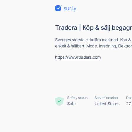
sur.ly
Tradera | Köp & sälj bega
Sveriges största cirkulära marknad. Köp &
enkelt & hållbart. Mode, Inredning, Elektron
https://www.tradera.com
Safety status
Server location
Dom
Safe
United States
27