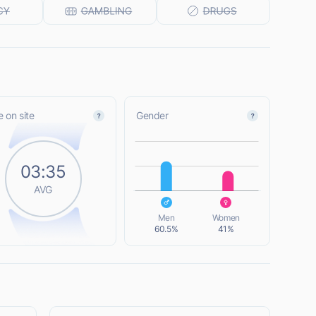
 on site
Gender
L
03:35
AVG
L
Men
Women
60.5%
41%