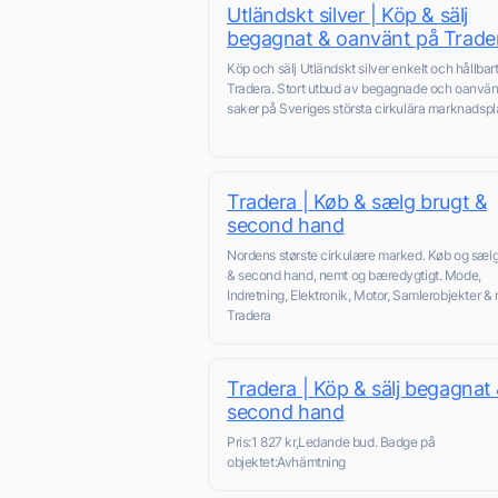
Utländskt silver | Köp & sälj
begagnat & oanvänt på Trade
Köp och sälj Utländskt silver enkelt och hållbar
Tradera. Stort utbud av begagnade och oanvä
saker på Sveriges största cirkulära marknadspl
Tradera | Køb & sælg brugt &
second hand
Nordens største cirkulære marked. Køb og sælg
& second hand, nemt og bæredygtigt. Mode,
Indretning, Elektronik, Motor, Samlerobjekter & 
Tradera
Tradera | Köp & sälj begagnat
second hand
Pris:1 827 kr,Ledande bud. Badge på
objektet:Avhämtning