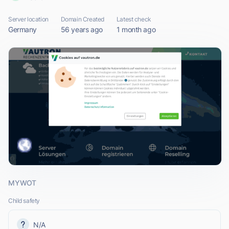
Server location
Domain Created
Latest check
Germany
56 years ago
1 month ago
MYWOT
Child safety
N/A