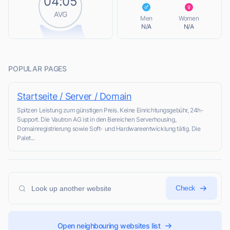
04:05
L
AVG
Men
Women
N/A
N/A
POPULAR PAGES
Startseite / Server / Domain
Spitzen Leistung zum günstigen Preis. Keine Einrichtungsgebühr, 24h-
Support. Die Vautron AG ist in den Bereichen Serverhousing,
Domainregistrierung sowie Soft- und Hardwareentwicklung tätig. Die
Palet...
Check
Open neighbouring websites list