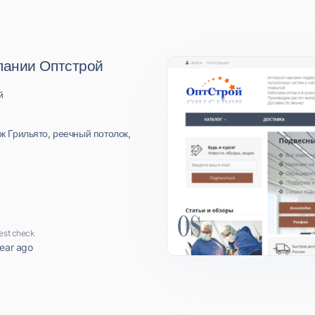
пании Оптстрой
й
ок Грильято, реечный потолок,
est check
year ago