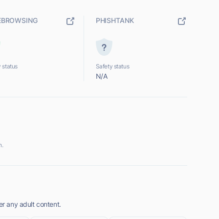
EBROWSING
PHISHTANK
 status
Safety status
N/A
n.
er any adult content.