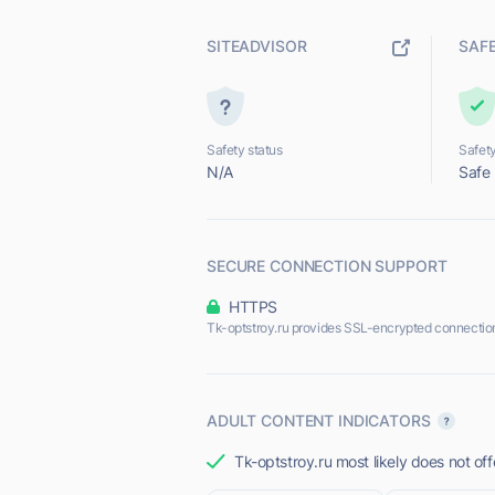
SITEADVISOR
SAF
Safety status
Safety
N/A
Safe
SECURE CONNECTION SUPPORT
HTTPS
Tk-optstroy.ru provides SSL-encrypted connectio
ADULT CONTENT INDICATORS
Tk-optstroy.ru most likely does not off