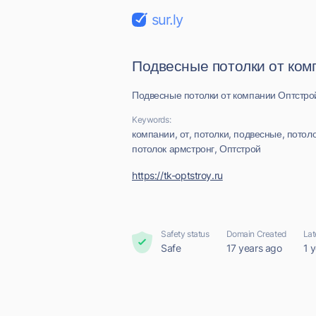
sur.ly
Подвесные потолки от ком
Подвесные потолки от компании Оптстро
Keywords:
компании, от, потолки, подвесные, потол
потолок армстронг, Оптстрой
https://tk-optstroy.ru
Safety status
Domain Created
Lat
Safe
17 years ago
1 