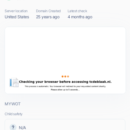
Server location
Domain Created
Latest check
United States
25 years ago
4 months ago
MYWOT
Child safety
N/A