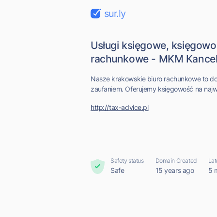
sur.ly
Usługi księgowe, księgowo
rachunkowe - MKM Kancelar
Nasze krakowskie biuro rachunkowe to d
zaufaniem. Oferujemy księgowość na najw
http://tax-advice.pl
Safety status
Domain Created
Lat
Safe
15 years ago
5 