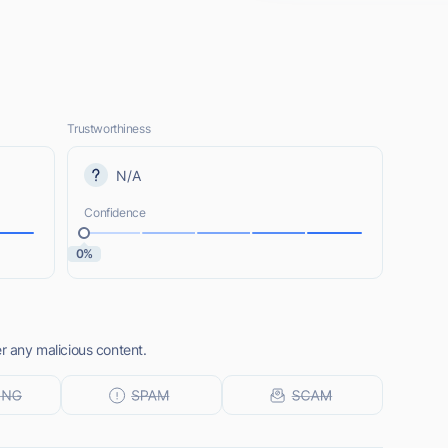
Trustworthiness
N/A
Confidence
0%
er any malicious content.