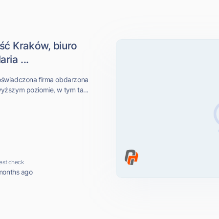
ść Kraków, biuro
ia ...
oświadczona firma obdarzona
yższym poziomie, w tym ta...
est check
months ago