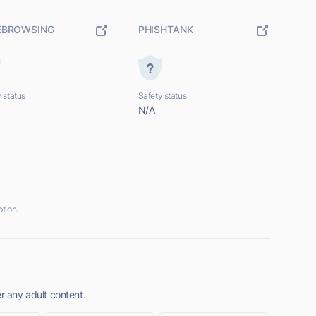
EBROWSING
PHISHTANK
 status
Safety status
N/A
tion.
er any adult content.