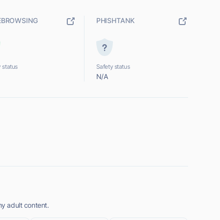
EBROWSING
PHISHTANK
 status
Safety status
N/A
ny adult content.