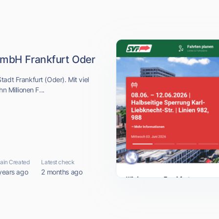
 mbH Frankfurt Oder
adt Frankfurt (Oder). Mit viel
n Millionen F...
in Created
Latest check
years ago
2 months ago