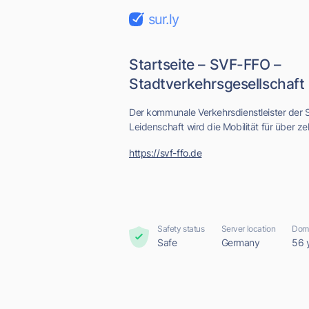
sur.ly
Startseite – SVF-FFO –
Stadtverkehrsgesellschaft
Der kommunale Verkehrsdienstleister der St
Leidenschaft wird die Mobilität für über zeh
https://svf-ffo.de
Safety status
Server location
Doma
Safe
Germany
56 