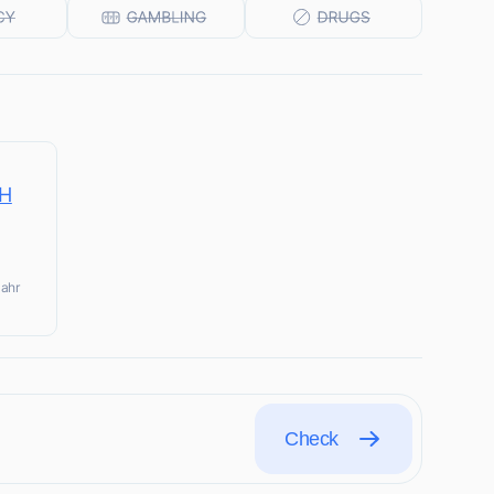
bH
Jahr
Check