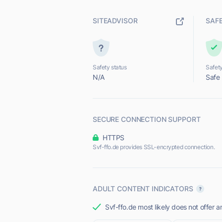
SITEADVISOR
SAF
Safety status
Safety
N/A
Safe
SECURE CONNECTION SUPPORT
HTTPS
Svf-ffo.de provides SSL-encrypted connection.
ADULT CONTENT INDICATORS
Svf-ffo.de most likely does not offer a