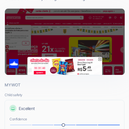
MYWOT
Child safety
Excellent
Confidence