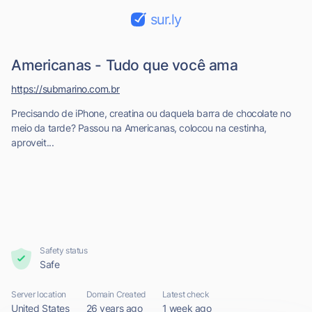
sur.ly
Americanas - Tudo que você ama
https://submarino.com.br
Precisando de iPhone, creatina ou daquela barra de chocolate no
meio da tarde? Passou na Americanas, colocou na cestinha,
aproveit...
Safety status
Safe
Server location
Domain Created
Latest check
United States
26 years ago
1 week ago