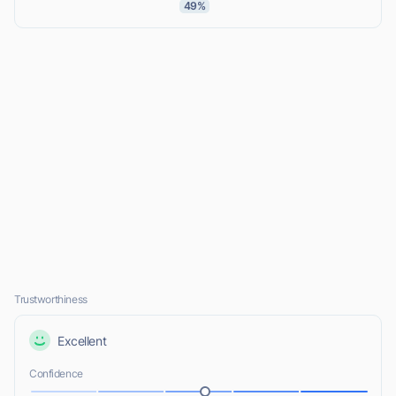
49%
Trustworthiness
Excellent
Confidence