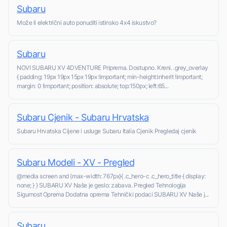
Subaru
Može li električni auto ponuditi istinsko 4x4 iskustvo?
Subaru
NOVI SUBARU XV 4DVENTURE Priprema. Dostupno. Kreni. .grey_overlay
{ padding: 19px 19px 15px 19px !important; min-height:inherit !important;
margin: 0 !important; position: absolute; top:150px; left:65...
Subaru Cjenik - Subaru Hrvatska
Subaru Hrvatska Cijene i usluge Subaru Italia Cjenik Pregledaj cjenik
Subaru Modeli - XV - Pregled
@media screen and (max-width: 767px){ .c_hero-c .c_hero_title { display:
none; } } SUBARU XV Naše je geslo: zabava. Pregled Tehnologija
Sigurnost Oprema Dodatna oprema Tehnički podaci SUBARU XV Naše j...
Subaru