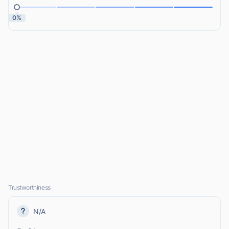
0%
Trustworthiness
N/A