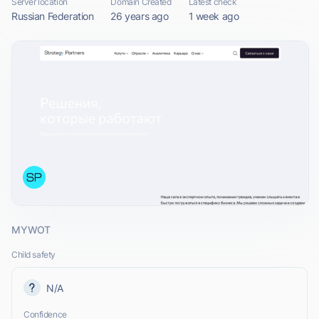
Server location
Domain Created
Latest check
Russian Federation
26 years ago
1 week ago
MYWOT
Child safety
N/A
Confidence