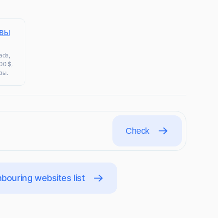
овы
ada,
00 $,
ры.
Check
bouring websites list