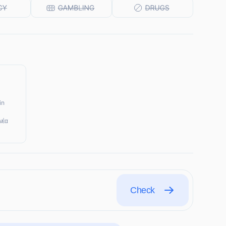
in
νέα
Check