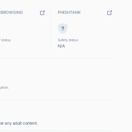
EBROWSING
PHISHTANK
 status
Safety status
N/A
ption.
fer any adult content.