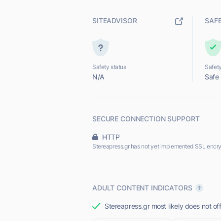
SITEADVISOR
SAF
Safety status
Safety
N/A
Safe
SECURE CONNECTION SUPPORT
HTTP
Stereapress.gr has not yet implemented SSL encry
ADULT CONTENT INDICATORS
Stereapress.gr most likely does not of