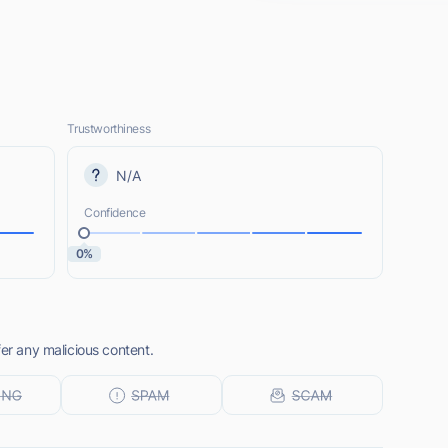
Trustworthiness
N/A
Confidence
0%
fer any malicious content.