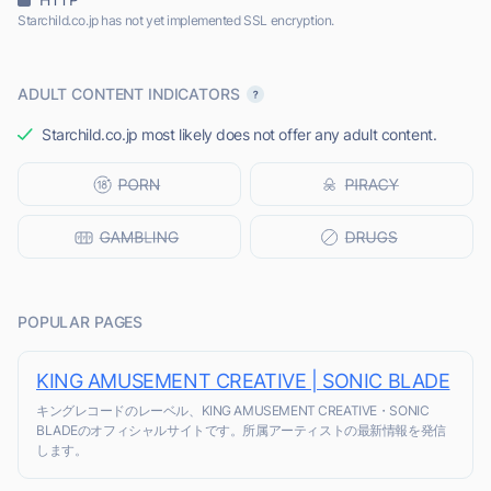
Starchild.co.jp has not yet implemented SSL encryption.
ADULT CONTENT INDICATORS
Starchild.co.jp most likely does not offer any adult content.
POPULAR PAGES
KING AMUSEMENT CREATIVE | SONIC BLADE
キングレコードのレーベル、KING AMUSEMENT CREATIVE・SONIC
BLADEのオフィシャルサイトです。所属アーティストの最新情報を発信
します。