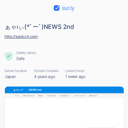
sur.ly
ぁゃιぃ(*ﾟーﾟ)NEWS 2nd
http://sonicch.com
Safety status
Safe
Server location
Domain Created
Latest check
Japan
4 years ago
1 week ago