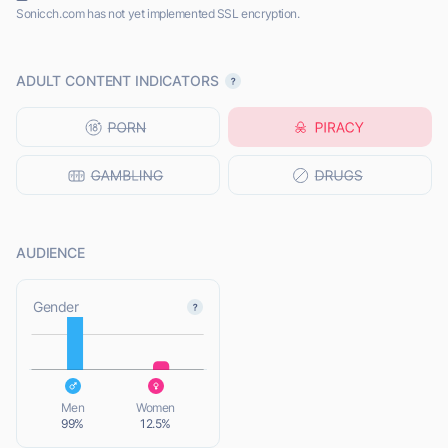
Sonicch.com has not yet implemented SSL encryption.
ADULT CONTENT INDICATORS
AUDIENCE
L
Gender
L
Men
Women
99%
12.5%