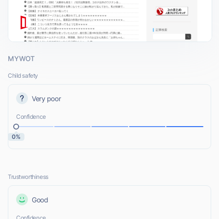
MYWOT
Child safety
Very poor
Confidence
0%
Trustworthiness
Good
Confidence