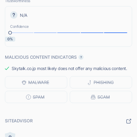
Trustworthiness
N/A
Confidence
0%
MALICIOUS CONTENT INDICATORS
Skytalk.co.jp most likely does not offer any malicious content.
SITEADVISOR