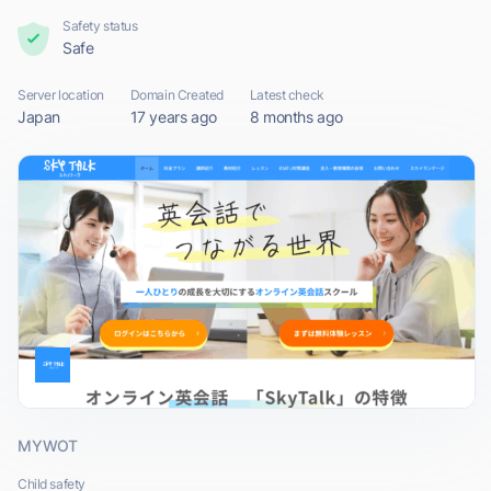
Safety status
Safe
Server location
Domain Created
Latest check
Japan
17 years ago
8 months ago
MYWOT
Child safety