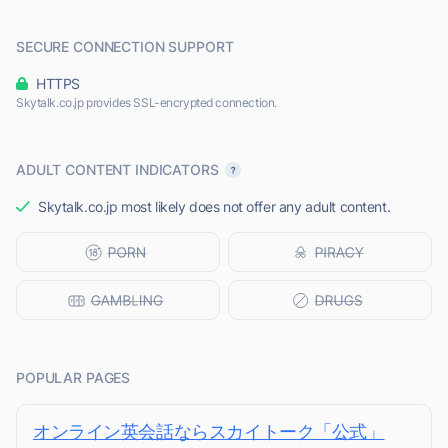
SECURE CONNECTION SUPPORT
HTTPS
Skytalk.co.jp provides SSL-encrypted connection.
ADULT CONTENT INDICATORS
Skytalk.co.jp most likely does not offer any adult content.
POPULAR PAGES
オンライン英会話ならスカイトーク「公式」