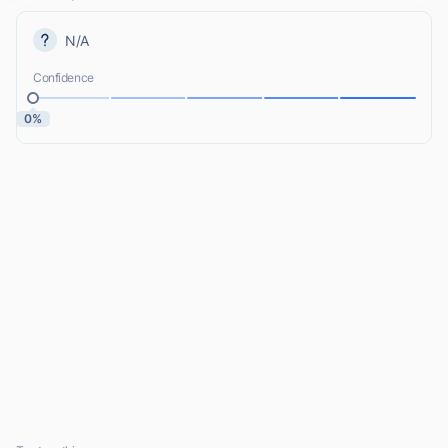
N/A
Confidence
0%