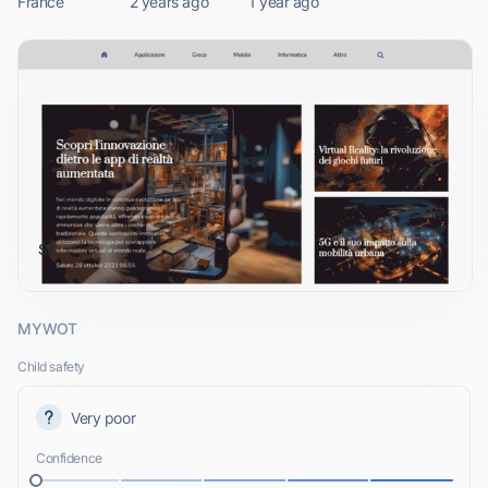
France
2 years ago
1 year ago
MYWOT
Child safety
Very poor
Confidence