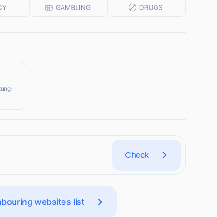
itung-
Check
bouring websites list