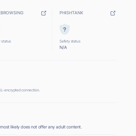
EBROWSING
PHISHTANK
 status
Safety status
N/A
SL-encrypted connection.
ost likely does not offer any adult content.