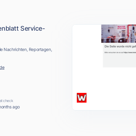
nblatt Service-
kale Nachrichten, Reportagen,
.de
st check
months ago