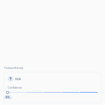
Trustworthiness
N/A
Confidence
0%