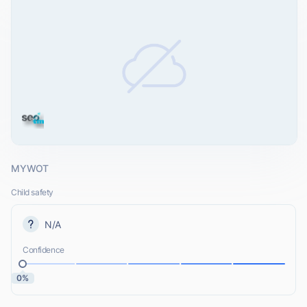
MYWOT
Child safety
N/A
Confidence
0%