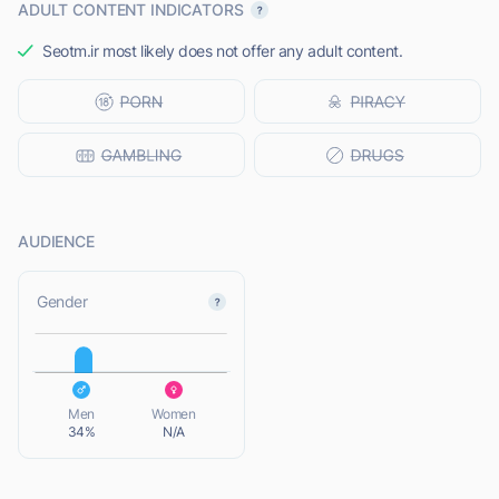
ADULT CONTENT INDICATORS
Seotm.ir most likely does not offer any adult content.
AUDIENCE
L
Gender
L
Men
Women
34%
N/A