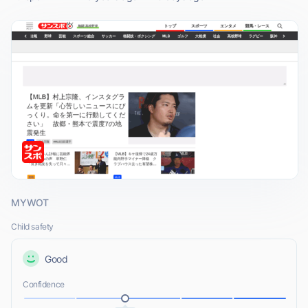
MYWOT
Child safety
Good
Confidence