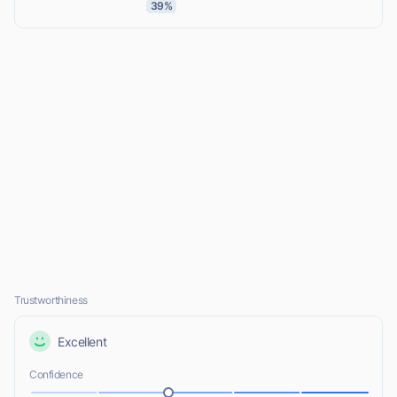
39%
Trustworthiness
Excellent
Confidence