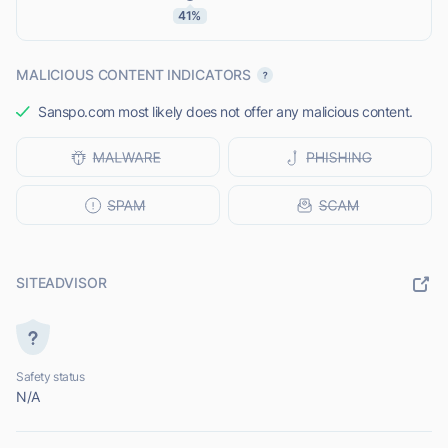
41%
MALICIOUS CONTENT INDICATORS
Sanspo.com most likely does not offer any malicious content.
SITEADVISOR
Safety status
N/A