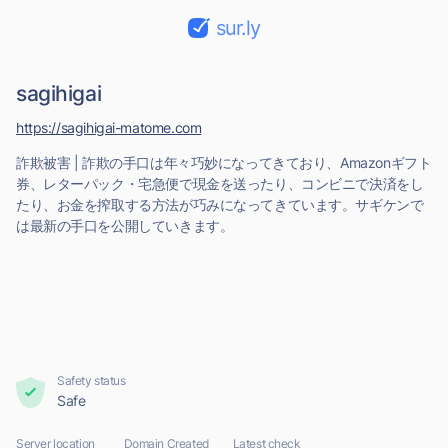
sur.ly
sagihigai
https://sagihigai-matome.com
詐欺被害 | 詐欺の手口は年々巧妙になってきており、Amazonギフト
券、レターパック・宅急便で現金を送ったり、コンビニで決済をし
たり、お金を搾取する方法が巧みになってきています。サギケンで
は最新の手口を公開していきます。
Safety status
Safe
Server location
Domain Created
Latest check