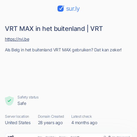
sur.ly
VRT MAX in het buitenland | VRT
https://rvi.be
Als Belg in het buitenland VRT MAX gebruiken? Dat kan zeker!
Safety status
Safe
Server location
Domain Created
Latest check
United States
28 years ago
4 months ago